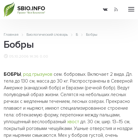
Главная
Биологический словарь
Б
Бобры
Бобры
05.10.2006 14:36
0.00
БОБРЫ
,
род
грызунов
сем. бобровых. Включает 2 вида. Дл.
тела до 130 см, масса до 30 кг. Распространены в Северной
Америке (канадский бобр) и Евразии (речной бобр). Ведут
полуводный образ жизни. Селятся на небольших лесных
речках с медленным течением, лесных озёрах. Прекрасно
плавают и ныряют, имеют специализированное строение
тела: обтекаемую форму, перепонки между пальцами,
уплощённый веслообразный
хвост
дл. 30 см, шир. 13–15 см,
покрытый роговыми чешуйками. Ушные отверстия и ноздри
при нырянии смыкаются. Мех у бобров густой, очень