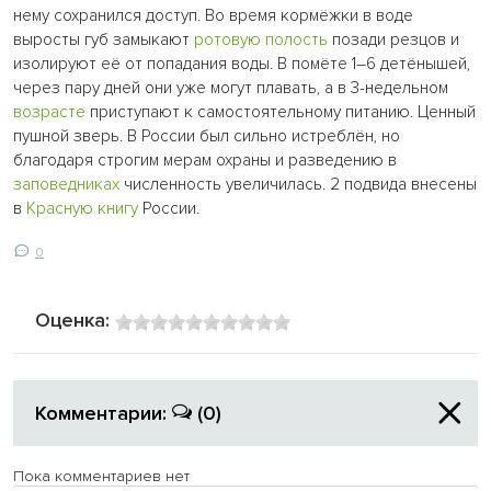
нему сохранился доступ. Во время кормёжки в воде
выросты губ замыкают
ротовую полость
позади резцов и
изолируют её от попадания воды. В помёте 1–6 детёнышей,
через пару дней они уже могут плавать, а в 3-недельном
возрасте
приступают к самостоятельному питанию. Ценный
пушной зверь. В России был сильно истреблён, но
благодаря строгим мерам охраны и разведению в
заповедниках
численность увеличилась. 2 подвида внесены
в
Красную книгу
России.
0
Оценка:
Комментарии:
(0)
Пока комментариев нет