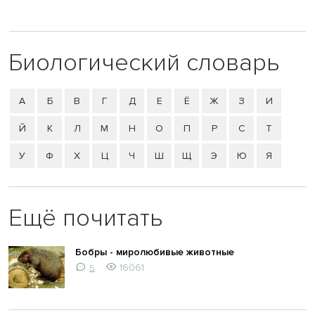
Биологический словарь
А
Б
В
Г
Д
Е
Ё
Ж
З
И
Й
К
Л
М
Н
О
П
Р
С
Т
У
Ф
Х
Ц
Ч
Ш
Щ
Э
Ю
Я
Ещё почитать
Бобры - миролюбивые животные
16061
5