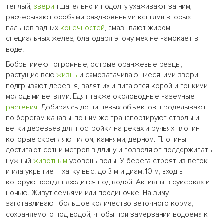
тёплый,
звери
тщательно и подолгу ухаживают за ним,
расчёсывают особыми раздвоенными когтями вторых
пальцев задних
конечностей
, смазывают жиром
специальных желёз, благодаря этому мех не намокает в
воде.
Бобры имеют огромные, острые оранжевые резцы,
растущие всю
жизнь
и самозатачивающиеся, ими звери
подгрызают деревья, валят их и питаются корой и тонкими
молодыми ветвями. Едят также околоводные наземные
растения
. Добираясь до пищевых объектов, проделывают
по берегам канавы, по ним же транспортируют стволы и
ветки деревьев для постройки на реках и ручьях плотин,
которые скрепляют илом, камнями, дёрном. Плотины
достигают сотни метров в длину и позволяют поддерживать
нужный
животным
уровень воды. У берега строят из веток
и ила укрытие – хатку выс. до 3 м и диам. 10 м, вход в
которую всегда находится под водой. Активны в сумерках и
ночью. Живут семьями или поодиночке. На зиму
заготавливают большое количество веточного корма,
сохраняемого под водой, чтобы при замерзании водоёма к