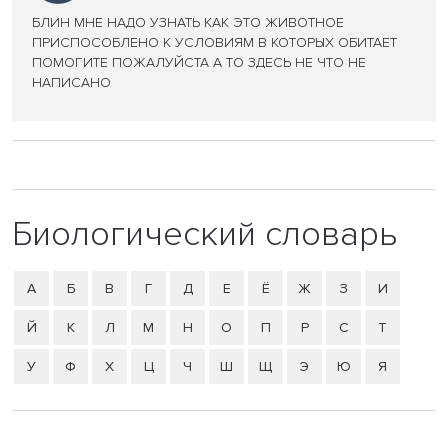
БЛИН МНЕ НАДО УЗНАТЬ КАК ЭТО ЖИВОТНОЕ
ПРИСПОСОБЛЕНО К УСЛОВИЯМ В КОТОРЫХ ОБИТАЕТ
ПОМОГИТЕ ПОЖАЛУЙСТА А ТО ЗДЕСЬ НЕ ЧТО НЕ
НАПИСАНО
Биологический словарь
А
Б
В
Г
Д
Е
Ё
Ж
З
И
Й
К
Л
М
Н
О
П
Р
С
Т
У
Ф
Х
Ц
Ч
Ш
Щ
Э
Ю
Я