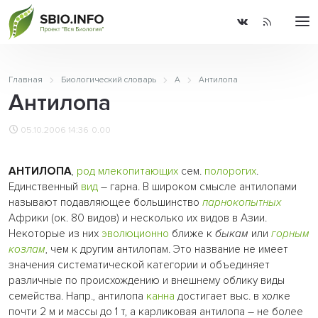
Главная
Биологический словарь
А
Антилопа
Антилопа
05.10.2006 14:36
0.00
АНТИЛОПА
,
род
млекопитающих
сем.
полорогих
.
Единственный
вид
– гарна. В широком смысле антилопами
называют подавляющее большинство
парнокопытных
Африки (ок. 80 видов) и несколько их видов в Азии.
Некоторые из них
эволюционно
ближе к
быкам
или
горным
козлам
, чем к другим антилопам. Это название не имеет
значения систематической категории и объединяет
различные по происхождению и внешнему облику виды
семейства. Напр., антилопа
канна
достигает выс. в холке
почти 2 м и массы до 1 т, а карликовая антилопа – не более