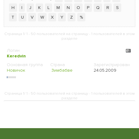
H
I
J
K
L
M
N
O
P
Q
R
S
T
U
V
W
X
Y
Z
%
Страница 1/ 1 - 50 пользователей на страницу - 1 пользователей в этом
разделе
Keredvin
Новичок
Зимбабве
24.05.2009
Страница 1/ 1 - 50 пользователей на страницу - 1 пользователей в этом
разделе