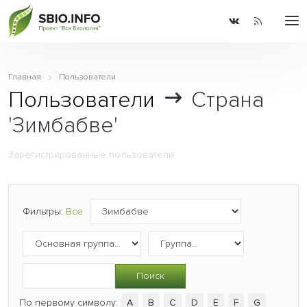
Главная
Пользователи
Пользователи
Страна
'Зимбабве'
Зарегистрированные пользователи
Фильтры:
Все
Поиск
По первому символу:
A
B
C
D
E
F
G