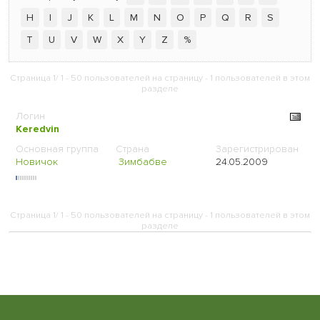
H
I
J
K
L
M
N
O
P
Q
R
S
T
U
V
W
X
Y
Z
%
Страница 1/ 1 - 50 пользователей на страницу - 1 пользователей в этом
разделе
Keredvin
Новичок
Зимбабве
24.05.2009
Страница 1/ 1 - 50 пользователей на страницу - 1 пользователей в этом
разделе