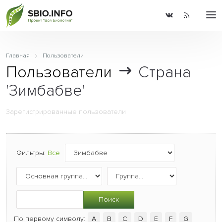
Главная
Пользователи
Пользователи
Страна
'Зимбабве'
Зарегистрированные пользователи
Фильтры:
Все
Поиск
По первому символу:
A
B
C
D
E
F
G