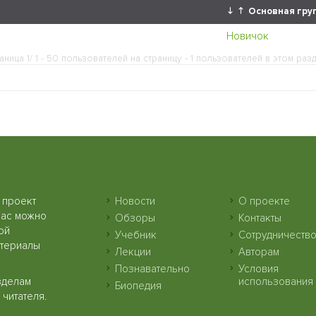
Основная гру
Новичок
аница 1/ 1 - 50 пользователей на страницу - 1 пользователей в этом раз
 проект
Новости
О проекте
нас можно
Обзоры
Контакты
ой
Учебник
Сотрудничеств
атериалы
Лекции
Авторам
Познавательно
Условия
зделам
использования
Биопедия
читателя.