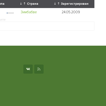
ппа
Страна
Зарегистрирован
Зимбабве
24.05.2009
деле
о