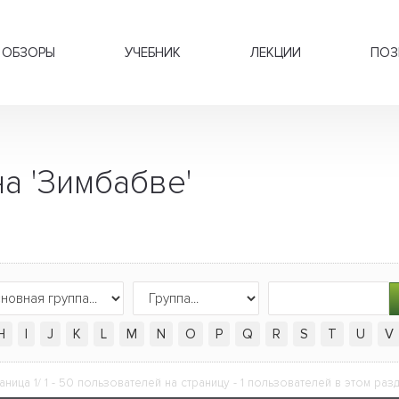
ОБЗОРЫ
УЧЕБНИК
ЛЕКЦИИ
ПОЗ
а 'Зимбабве'
H
I
J
K
L
M
N
O
P
Q
R
S
T
U
V
аница 1/ 1 - 50 пользователей на страницу - 1 пользователей в этом раз